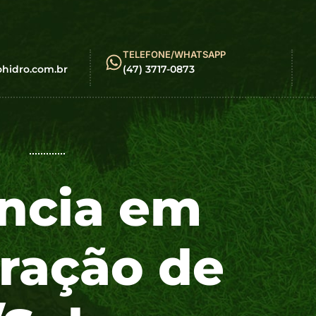
TELEFONE/WHATSAPP
idro.com.br
(47) 3717-0873
ncia em
ração de