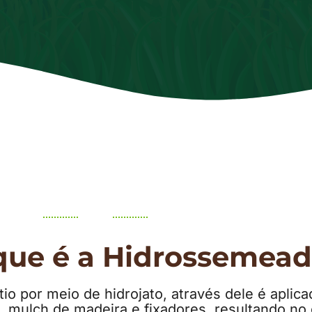
que é a Hidrossemead
o por meio de hidrojato, através dele é apli
s, mulch de madeira e fixadores, resultando n