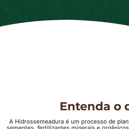
Entenda o 
A Hidrossemeadura é um processo de planti
sementes, fertilizantes minerais e orgânico