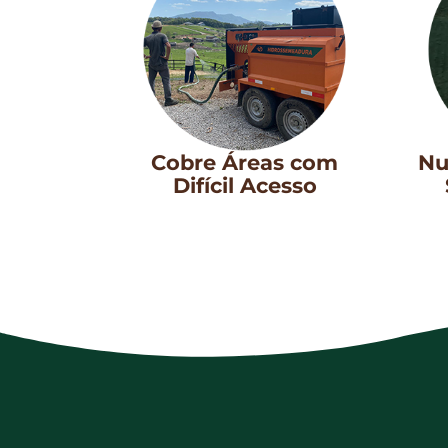
Cobre Áreas com
Nu
Difícil Acesso​